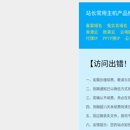
站长常用主机产品推
备案域名
免实名域名
香港云
欧美云
云电
代理IP
PPTP换IP
云
【访问出错
一、如需办理续费，敬请与
二、到期通知已以微信方式
三、若确认不续费，务必在
四、到期超15天未续费则
五、因过期丢失文件，我司
六、友情提示：您的站点如