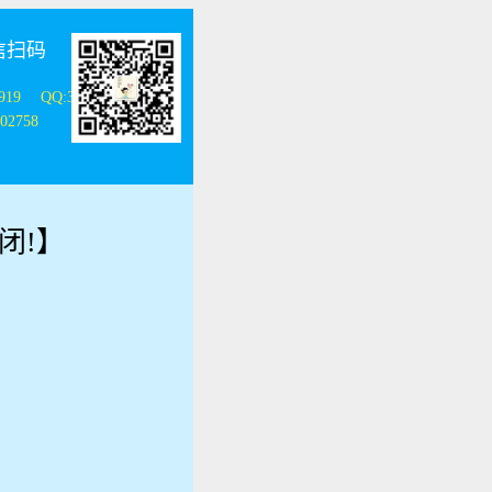
信扫码
0919
QQ:328131696
02758
闭!】