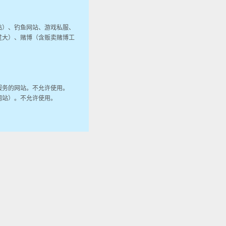
站）、钓鱼网站、游戏私服、
过大）、赌博（含贩卖赌博工
服务的网站。不允许使用。
网站）。不允许使用。