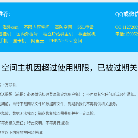
荐:
QQ或微
海外com
不限内容空间
高防空间
SSL申请
QQ:112720
脑挂机
国内外拨号
独立IP站群主机
裸金属机
电话:159052
手机
显卡机
阿里云
PHP/Net/Java空间
！空间主机因超过使用期限，已被过期关
右上方联系；
发送提醒（前提：必须微信扫码登录绑定您用户名）；不再以其它任何形式另行通知。
到期前，自行下载网站文件和数据库文件，到期后我们不再提供相关服务。
清空释放，数据无法找回；磁盘恢复找回需费用并有一定风险。
不再负相关责任；特此说明，不再另行通知；
包含以下内容易被网监关闭：